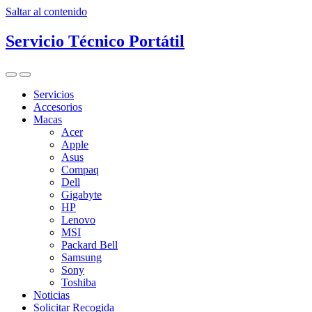
Saltar al contenido
Servicio Técnico Portátil
Pulsa
Clic
para
para
Servicios
ver
ver
Accesorios
el
la
Macas
campo
navegación
de
Acer
búsqueda
Apple
Asus
Compaq
Dell
Gigabyte
HP
Lenovo
MSI
Packard Bell
Samsung
Sony
Toshiba
Noticias
Solicitar Recogida