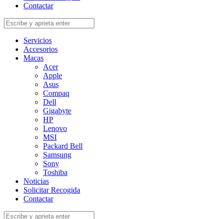
Contactar
Buscar
Servicios
Accesorios
Macas
Acer
Apple
Asus
Compaq
Dell
Gigabyte
HP
Lenovo
MSI
Packard Bell
Samsung
Sony
Toshiba
Noticias
Solicitar Recogida
Contactar